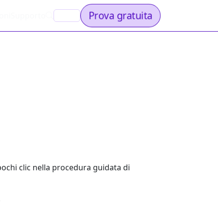
Prova gratuita
oni
Supporto
IT
pochi clic nella procedura guidata di
.