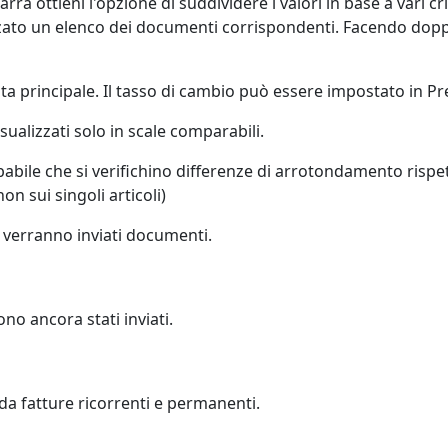
rra ottieni l'opzione di suddividere i valori in base a vari cri
izzato un elenco dei documenti corrispondenti. Facendo dop
aluta principale. Il tasso di cambio può essere impostato in
ualizzati solo in scale comparabili.
bile che si verifichino differenze di arrotondamento rispet
on sui singoli articoli)
a verranno inviati documenti.
no ancora stati inviati.
 da fatture ricorrenti e permanenti.