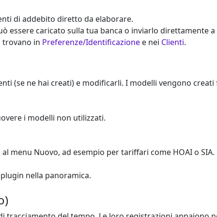
nti di addebito diretto da elaborare.
uò essere caricato sulla tua banca o inviarlo direttamente a
si trovano in
Preferenze/Identificazione
e nei
Clienti
.
ti (se ne hai creati) e modificarli. I modelli vengono creati
vere i modelli non utilizzati.
 al menu Nuovo, ad esempio per tariffari come HOAI o SIA
i plugin nella panoramica.
o)
di tracciamento del tempo. Le loro registrazioni appaiono n