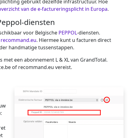
lichting gebruikt dezelfde infrastructuur. Hoe
overzicht van de e-factureringsplicht in Europa
.
Peppol-diensten
eschikbaar voor Belgische
PEPPOL
-diensten.
n
recommand.eu
. Hiermee kunt u facturen direct
nder handmatige tussenstappen.
rs met een
abonnement L & XL
van GrandTotal.
ice.be of recommand.eu vereist.
 uw
:
ret
et