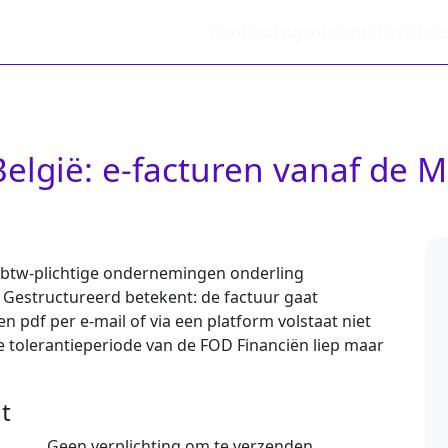
Handleidingen
Integraties
Onde
België: e-facturen vanaf de 
e btw-plichtige ondernemingen onderling
. Gestructureerd betekent: de factuur gaat
n pdf per e-mail of via een platform volstaat niet
e tolerantieperiode van de FOD Financiën liep maar
t
Geen verplichting om te verzenden