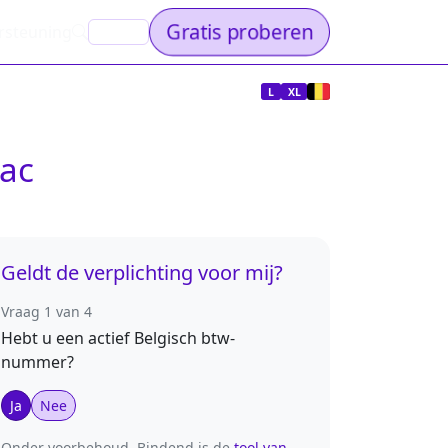
Gratis proberen
rsteuning
NL
L
XL
Mac
Geldt de verplichting voor mij?
Vraag 1 van 4
Hebt u een actief Belgisch btw-
nummer?
Ja
Nee
Onder voorbehoud. Bindend is de
tool van