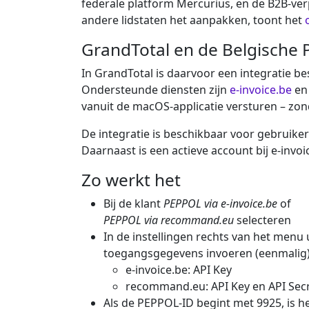
federale platform Mercurius, en de B2B-verp
andere lidstaten het aanpakken, toont het
GrandTotal en de Belgische 
In GrandTotal is daarvoor een integratie b
Ondersteunde diensten zijn
e-invoice.be
e
vanuit de macOS-applicatie versturen – zo
De integratie is beschikbaar voor gebruike
Daarnaast is een actieve account bij e-invo
Zo werkt het
Bij de klant
PEPPOL via e-invoice.be
of
PEPPOL via recommand.eu
selecteren
In de instellingen rechts van het menu
toegangsgegevens invoeren (eenmalig)
e-invoice.be:
API Key
recommand.eu:
API Key en API Sec
Als de PEPPOL-ID begint met 9925, is h