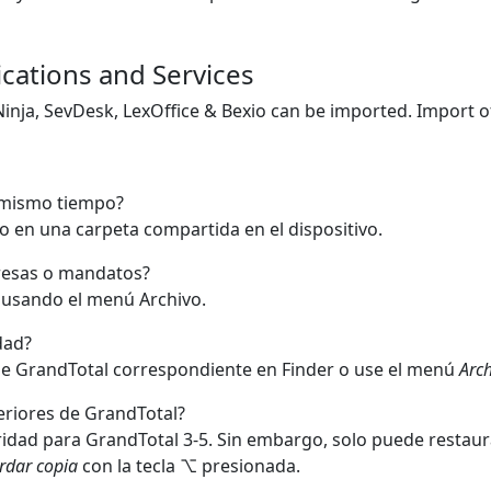
cations and Services
Ninja, SevDesk, LexOffice & Bexio can be imported. Import o
l mismo tiempo?
 o en una carpeta compartida en el dispositivo.
presas o mandatos?
 usando el menú Archivo.
dad?
o de GrandTotal correspondiente en Finder o use el menú
Arc
eriores de GrandTotal?
ridad para GrandTotal 3-5. Sin embargo, solo puede restaur
rdar copia
con la tecla ⌥ presionada.