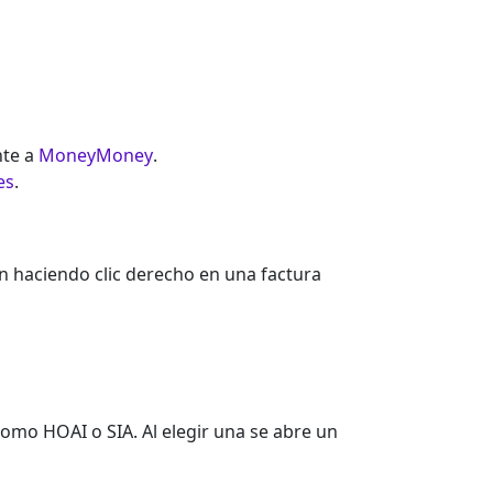
nte a
MoneyMoney
.
es
.
an haciendo clic derecho en una factura
omo HOAI o SIA. Al elegir una se abre un