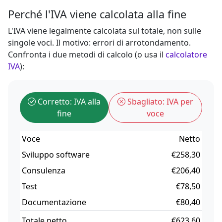
Perché l'IVA viene calcolata alla fine
L'IVA viene legalmente calcolata sul totale, non sulle
singole voci. Il motivo: errori di arrotondamento.
Confronta i due metodi di calcolo (o usa il
calcolatore
IVA
):
Corretto: IVA alla
Sbagliato: IVA per
fine
voce
Voce
Netto
Sviluppo software
€258,30
Consulenza
€206,40
Test
€78,50
Documentazione
€80,40
Totale netto
€623,60