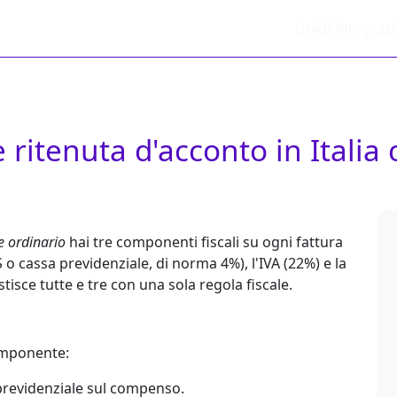
Guide
Integrazi
 ritenuta d'acconto in Italia
e ordinario
hai tre componenti fiscali su ogni fattura
S
o
cassa previdenziale
, di norma 4%), l'
IVA
(22%) e la
isce tutte e tre con una sola regola fiscale.
componente:
 previdenziale sul compenso.