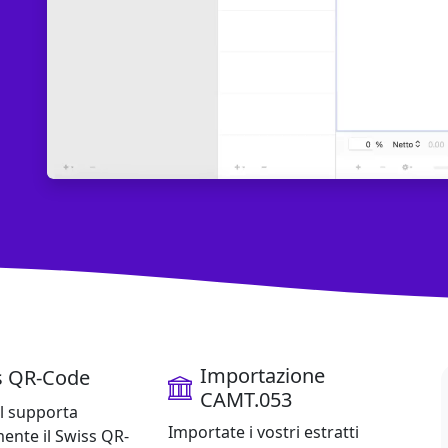
e di fatturazione per Mac
Importazione
tiva (20+ anni esperienza Mac), Efficienza (velocità desktop,
s QR-Code
CAMT.053
l supporta
Importate i vostri estratti
nte il Swiss QR-