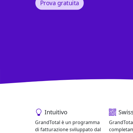
Prova gratuita
GrandTotal - Softwar
Caratteristiche principali: Interfaccia intui
Intuitivo
Swis
GrandTotal è un programma
GrandTota
di fatturazione sviluppato dal
completame