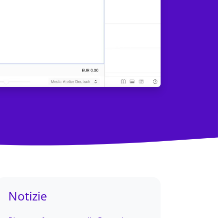
 codici QR SEPA), Chiarezza (statistiche, export), Completo (
Notizie