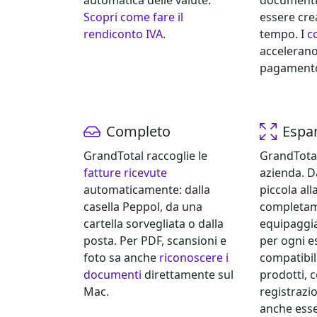
automatica delle valute.
documenti
Scopri come fare il
essere cre
rendiconto IVA
.
tempo. I
c
accelerano 
pagamento p
Completo
Espan
GrandTotal raccoglie le
GrandTotal
fatture ricevute
azienda. D
automaticamente: dalla
piccola all
casella Peppol, da una
completa
cartella sorvegliata o dalla
equipaggia
posta. Per PDF, scansioni e
per ogni e
foto sa anche
riconoscere i
compatibili
documenti
direttamente sul
prodotti, 
Mac.
registrazi
anche esse