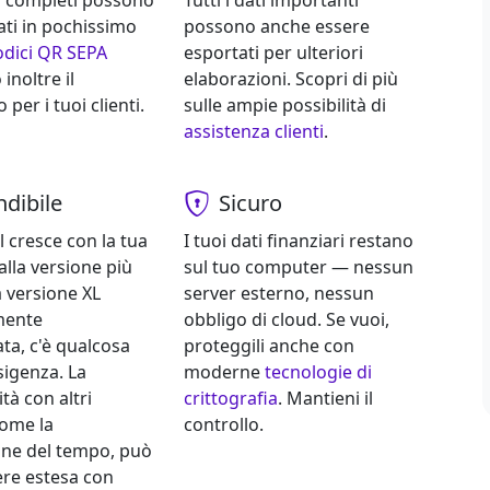
 completi possono
Tutti i dati importanti
ati in pochissimo
possono anche essere
odici QR SEPA
esportati per ulteriori
inoltre il
elaborazioni. Scopri di più
er i tuoi clienti.
sulle ampie possibilità di
assistenza clienti
.
dibile
Sicuro
 cresce con la tua
I tuoi dati finanziari restano
alla versione più
sul tuo computer — nessun
a versione XL
server esterno, nessun
mente
obbligo di cloud. Se vuoi,
ta, c'è qualcosa
proteggili anche con
sigenza. La
moderne
tecnologie di
tà con altri
crittografia
. Mantieni il
come la
controllo.
one del tempo, può
re estesa con