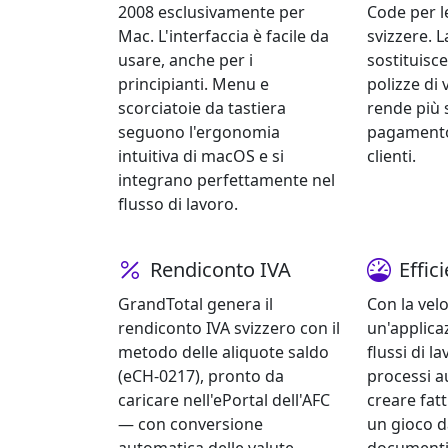
2008 esclusivamente per
Code per l
Mac. L'interfaccia è facile da
svizzere. 
usare, anche per i
sostituisce
principianti. Menu e
polizze di
scorciatoie da tastiera
rende più 
seguono l'ergonomia
pagamento 
intuitiva di macOS e si
clienti.
integrano perfettamente nel
flusso di lavoro.
Rendiconto IVA
Effic
GrandTotal genera il
Con la velo
rendiconto IVA svizzero con il
un'applica
metodo delle aliquote saldo
flussi di la
(eCH-0217), pronto da
processi a
caricare nell'ePortal dell'AFC
creare fatt
— con conversione
un gioco d