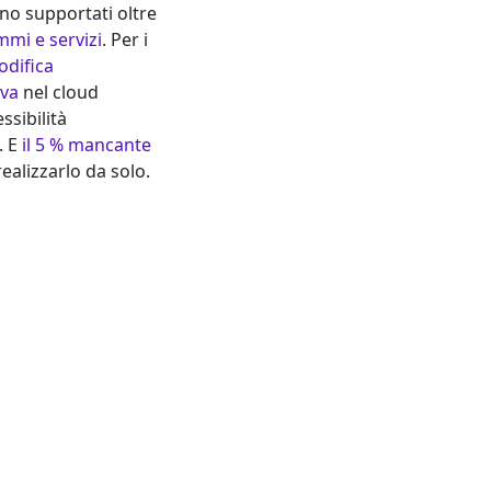
ono supportati oltre
mi e servizi
. Per i
difica
iva
nel cloud
essibilità
. E
il 5 % mancante
ealizzarlo da solo.