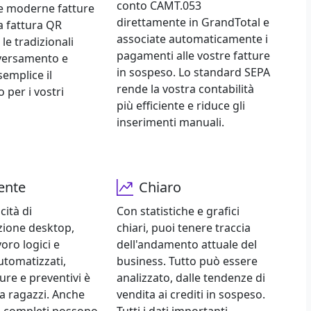
conto CAMT.053
e moderne fatture
direttamente in GrandTotal e
La fattura QR
associate automaticamente i
 le tradizionali
pagamenti alle vostre fatture
 versamento e
in sospeso. Lo standard SEPA
semplice il
rende la vostra contabilità
per i vostri
più efficiente e riduce gli
inserimenti manuali.
iente
Chiaro
cità di
Con statistiche e grafici
zione desktop,
chiari, puoi tenere traccia
voro logici e
dell'andamento attuale del
utomatizzati,
business. Tutto può essere
ure e preventivi è
analizzato, dalle tendenze di
a ragazzi. Anche
vendita ai crediti in sospeso.