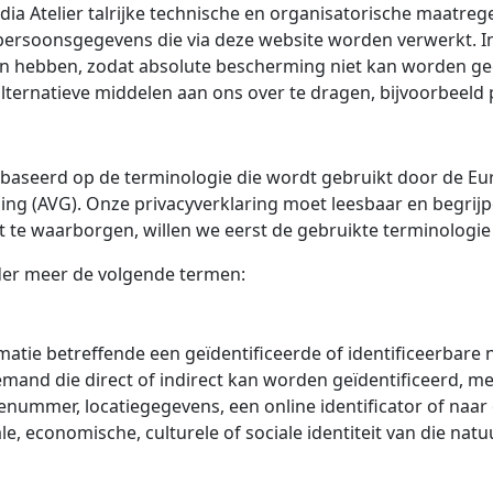
dia Atelier talrijke technische en organisatorische maat
persoonsgegevens die via deze website worden verwerkt.
ken hebben, zodat absolute bescherming niet kan worden g
ternatieve middelen aan ons over te dragen, bijvoorbeeld 
gebaseerd op de terminologie die wordt gebruikt door de Eu
AVG). Onze privacyverklaring moet leesbaar en begrijpelij
 te waarborgen, willen we eerst de gebruikte terminologie
der meer de volgende termen:
tie betreffende een geïdentificeerde of identificeerbare n
iemand die direct of indirect kan worden geïdentificeerd, 
tienummer, locatiegegevens, een online identificator of naar
le, economische, culturele of sociale identiteit van die natu