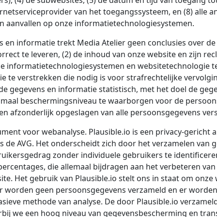
), (4) de subwebsites, (5) de datum en tijd van toegang tot 
ternetserviceprovider van het toegangssysteem, en (8) alle 
an aanvallen op onze informatietechnologiesystemen.
 en informatie trekt Media Atelier geen conclusies over de
rect te leveren, (2) de inhoud van onze website en zijn recl
ze informatietechnologiesystemen en websitetechnologie t
 te verstrekken die nodig is voor strafrechtelijke vervolg
de gegevens en informatie statistisch, met het doel de g
ptimaal beschermingsniveau te waarborgen voor de persoo
n afzonderlijk opgeslagen van alle persoonsgegevens vers
rument voor webanalyse. Plausible.io is een privacy-gericht
 de AVG. Het onderscheidt zich door het verzamelen van
uikersgedrag zonder individuele gebruikers te identificere
ercentages, die allemaal bijdragen aan het verbeteren van
e. Het gebruik van Plausible.io stelt ons in staat om onze w
 Er worden geen persoonsgegevens verzameld en er worden
nvasieve methode van analyse. De door Plausible.io verzam
arbij we een hoog niveau van gegevensbescherming en tran