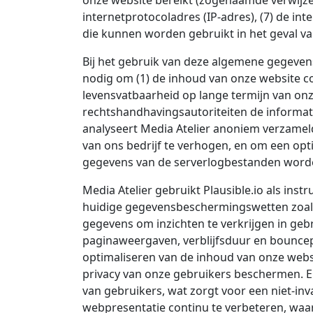
onze website bereikt (zogenaamde verwijzers
internetprotocoladres (IP-adres), (7) de in
die kunnen worden gebruikt in het geval v
Bij het gebruik van deze algemene gegevens
nodig om (1) de inhoud van onze website cor
levensvatbaarheid op lange termijn van on
rechtshandhavingsautoriteiten de informatie
analyseert Media Atelier anoniem verzamel
van ons bedrijf te verhogen, en om een o
gegevens van de serverlogbestanden worde
Media Atelier gebruikt Plausible.io als inst
huidige gegevensbeschermingswetten zoals
gegevens om inzichten te verkrijgen in gebr
paginaweergaven, verblijfsduur en bouncep
optimaliseren van de inhoud van onze websit
privacy van onze gebruikers beschermen.
van gebruikers, wat zorgt voor een niet-i
webpresentatie continu te verbeteren, wa