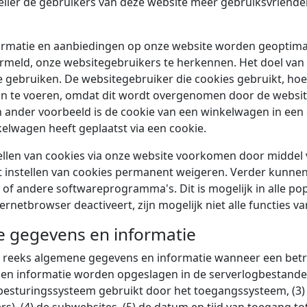
lier de gebruikers van deze website meer gebruiksvriendeli
ormatie en aanbiedingen op onze website worden geoptimal
 vermeld, onze websitegebruikers te herkennen. Het doel va
gebruiken. De websitegebruiker die cookies gebruikt, hoeft
n te voeren, omdat dit wordt overgenomen door de websit
 ander voorbeeld is de cookie van een winkelwagen in een 
nkelwagen heeft geplaatst via een cookie.
llen van cookies via onze website voorkomen door middel 
et instellen van cookies permanent weigeren. Verder kunne
of andere softwareprogramma's. Dit is mogelijk in alle po
ternetbrowser deactiveert, zijn mogelijk niet alle functies v
e gegevens en informatie
en reeks algemene gegevens en informatie wanneer een be
en informatie worden opgeslagen in de serverlogbestande
t besturingssysteem gebruikt door het toegangssysteem, (