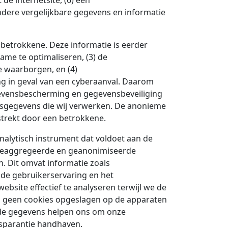
de internetsite, (6) een
andere vergelijkbare gegevens en informatie
 betrokkene. Deze informatie is eerder
ame te optimaliseren, (3) de
e waarborgen, en (4)
ing in geval van een cyberaanval. Daarom
egevensbescherming en gegevensbeveiliging
nsgegevens die wij verwerken. De anonieme
trekt door een betrokkene.
 analytisch instrument dat voldoet aan de
 geaggregeerde en geanonimiseerde
n. Dit omvat informatie zoals
 de gebruikerservaring en het
ebsite effectief te analyseren terwijl we de
 geen cookies opgeslagen op de apparaten
elde gegevens helpen ons om onze
sparantie handhaven.