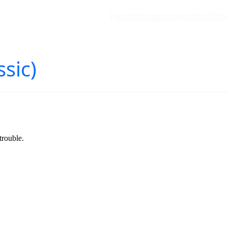
Handleidingen
Integraties
Onde
ssic)