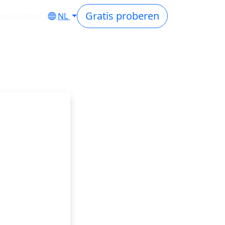
Gratis proberen
rsteuning
NL